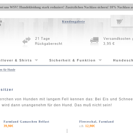
bei uns WSV! Hundekleidung stark reduziert! Zusätzlichen Nachlass sichern!
10% Nachlass
au
 0
Kundengalerie
8
ullover & Shirts
Sicherheit & Funktion
Hundesc
en für Hunde
sitzer
errchen von Hunden mit langem Fell kennen das: Bei Eis und Schnee
 wird dann unangenehm für den Hund. Das muß nicht sein!
Farmland Gamaschen Belfast
Fleeceschal, Farmland
39,90€
12,90€
z.B.