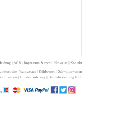
leidung
||
AGB
||
Impressum & rechtl. Hinweise
||
Kontakt
undeschuhe
|
Warnwesten
|
Kühlwesten
|
Schwimmwesten
a Collection
||
Hundemantel
.org ||
Hundebekleidung
.NET