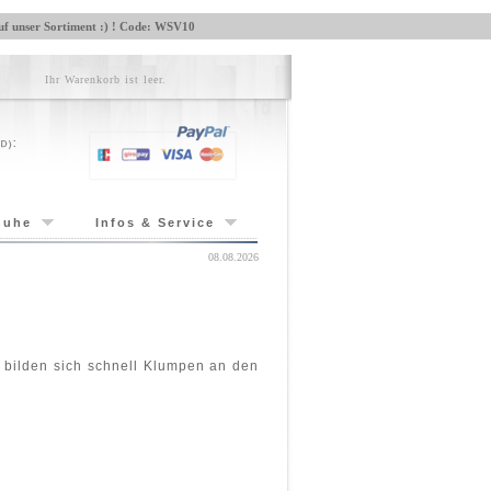
f unser Sortiment :) !
Code: WSV10
Ihr Warenkorb ist leer.
huhe
Infos & Service
08.08.2026
 bilden sich schnell Klumpen an den