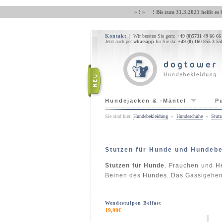
» ! » ! Bis zum 31.3.2021 heißt es 
Kontakt
| Wir beraten Sie gern:
+49 (0)5731 49 66 66
Jetzt auch per
whatsapp
für Sie da:
+49 (0) 160 855 3 55
Hundejacken & -Mäntel
P
Sie sind hier:
Hundebekleidung
»
Hundeschuhe
»
Stutz
Stutzen für Hunde und Hundebe
Stutzen für Hunde
. Frauchen und H
Beinen des Hundes. Das Gassigehen
Wendestulpen Belfast
19,90€