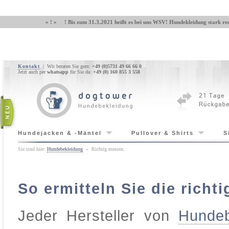
» ! » ! Bis zum 31.3.2021 heißt es bei uns WSV! Hundekleidung stark red
Kontakt
| Wir beraten Sie gern:
+49 (0)5731 49 66 66 0
Jetzt auch per
whatsapp
für Sie da:
+49 (0) 160 855 3 558
Hundejacken & -Mäntel
Pullover & Shirts
S
Sie sind hier:
Hundebekleidung
» Richtig messen.
So ermitteln Sie die rich
Jeder Hersteller von
Hundeb