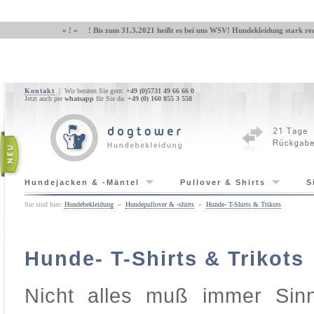
» ! » ! Bis zum 31.3.2021 heißt es bei uns WSV! Hundekleidung stark red
Kontakt
| Wir beraten Sie gern:
+49 (0)5731 49 66 66 0
Jetzt auch per
whatsapp
für Sie da:
+49 (0) 160 855 3 558
Hundejacken & -Mäntel
Pullover & Shirts
S
Sie sind hier:
Hundebekleidung
»
Hundepullover & -shirts
»
Hunde- T-Shirts & Trikots
Hunde- T-Shirts & Trikots
Nicht alles muß immer Sin