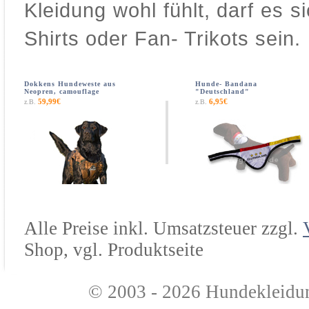
Kleidung wohl fühlt, darf es s
Shirts oder Fan- Trikots sein.
Dokkens Hundeweste aus
Hunde- Bandana
Neopren, camouflage
"Deutschland"
59,99€
6,95€
z.B.
z.B.
Alle Preise inkl. Umsatzsteuer zzgl.
Shop, vgl. Produktseite
© 2003 - 2026
Hundekleidu