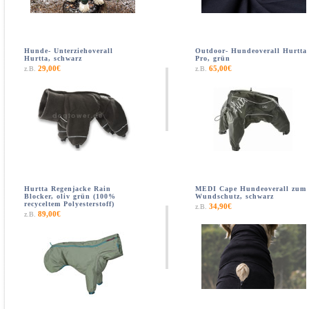
Hunde- Unterziehoverall
Outdoor- Hundeoverall Hurtta
Hurtta, schwarz
Pro, grün
29,00€
65,00€
z.B.
z.B.
Hurtta Regenjacke Rain
MEDI Cape Hundeoverall zum
Blocker, oliv grün (100%
Wundschutz, schwarz
recyceltem Polyesterstoff)
34,90€
z.B.
89,00€
z.B.