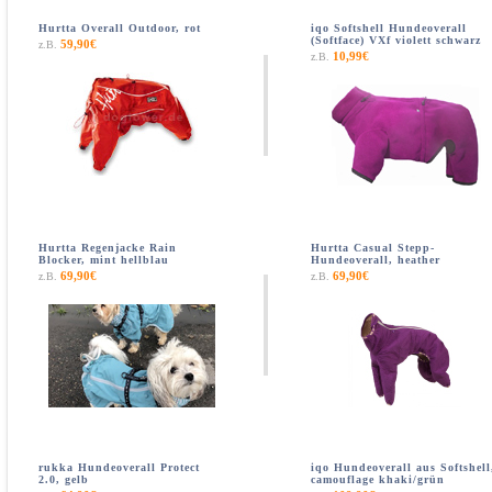
Hurtta Overall Outdoor, rot
iqo Softshell Hundeoverall
(Softface) VXf violett schwarz
59,90€
z.B.
10,99€
z.B.
Hurtta Regenjacke Rain
Hurtta Casual Stepp-
Blocker, mint hellblau
Hundeoverall, heather
69,90€
69,90€
z.B.
z.B.
rukka Hundeoverall Protect
iqo Hundeoverall aus Softshell
2.0, gelb
camouflage khaki/grün