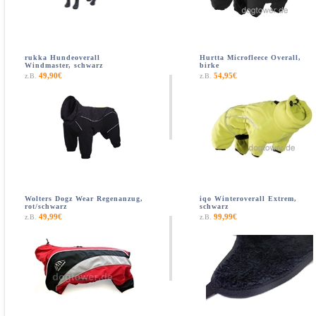
rukka Hundeoverall
Hurtta Microfleece Overall,
Windmaster, schwarz
birke
49,90€
54,95€
z.B.
z.B.
Wolters Dogz Wear Regenanzug,
iqo Winteroverall Extrem,
rot/schwarz
schwarz
49,99€
99,99€
z.B.
z.B.