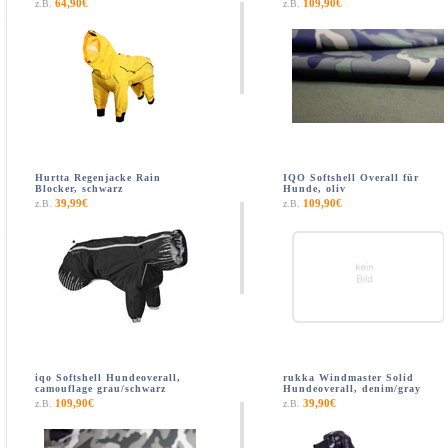
64,90€
109,90€
z.B.
z.B.
Hurtta Regenjacke Rain
IQO Softshell Overall für
Blocker, schwarz
Hunde, oliv
39,99€
109,90€
z.B.
z.B.
iqo Softshell Hundeoverall,
rukka Windmaster Solid
camouflage grau/schwarz
Hundeoverall, denim/gray
109,90€
39,90€
z.B.
z.B.