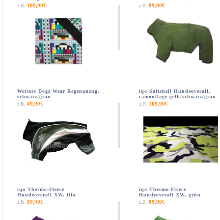
109,90€
89,90€
z.B.
z.B.
Wolters Dogz Wear Regenanzug,
iqo Softshell Hundeoverall,
schwarz/grau
camouflage gelb/schwarz/grau
49,99€
109,90€
z.B.
z.B.
iqo Thermo-Fleece
iqo Thermo-Fleece
Hundeoverall XW, lila
Hundeoverall XW, grün
89,90€
89,90€
z.B.
z.B.