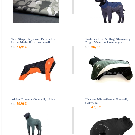
Non Stop Dogwear Protector
Wolters Cat & Dog Skianzug
Snow Male Hundeoverall
Dogz Wear, schwarz/grau
74,95€
66,99€
z.B.
z.B.
rukka Protect Overall, olive
Hurtta Microfleece Overall,
schwarz
59,90€
z.B.
47,95€
z.B.