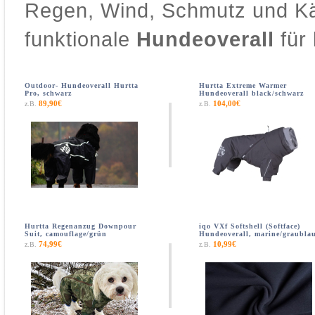
Regen, Wind, Schmutz und Käl
funktionale
Hundeoverall
für
Outdoor- Hundeoverall Hurtta
Hurtta Extreme Warmer
Pro, schwarz
Hundeoverall black/schwarz
89,90€
104,00€
z.B.
z.B.
Hurtta Regenanzug Downpour
iqo VXf Softshell (Softface)
Suit, camouflage/grün
Hundeoverall, marine/graubla
74,99€
10,99€
z.B.
z.B.