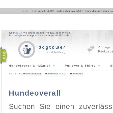
» ! » ! Bis zum 31.3.2021 heißt es bei uns WSV! Hundekleidung stark red
Kontakt
| Wir beraten Sie gern:
+49 (0)5731 49 66 66 0
Jetzt auch per
whatsapp
für Sie da:
+49 (0) 160 855 3 558
Hundejacken & -Mäntel
Pullover & Shirts
S
Sie sind hier:
Hundebekleidung
»
Hundemantel & Co.
»
Hundeoverall
Hundeoverall
Suchen Sie einen zuverläs