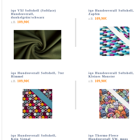
iqo VXf Softshell (Softface)
iqo Hundeoverall Softshell,
Hundeoverall,
Zapfen
dunkelgrün/schwarz
109,90€
z.B.
109,90€
z.B.
iqo Hundeoverall Softshell, 7ter
iqo Hundeoverall Softshell,
Himmel
Kleines Monster
109,90€
109,90€
z.B.
z.B.
iqo Hundeoverall Softshell,
iqo Thermo-Fleece
Kein Signal
Hundeoverall XW, moos