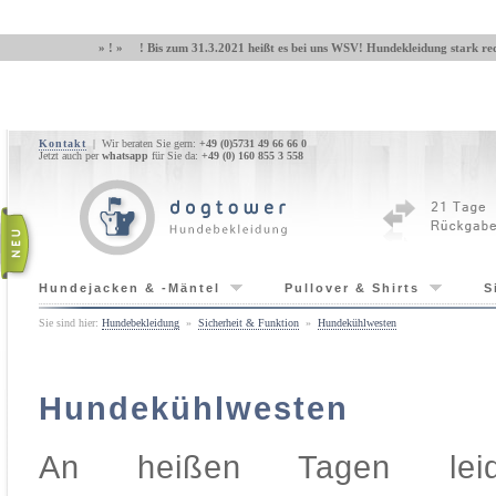
» ! » ! Bis zum 31.3.2021 heißt es bei uns WSV! Hundekleidung stark red
Kontakt
| Wir beraten Sie gern:
+49 (0)5731 49 66 66 0
Jetzt auch per
whatsapp
für Sie da:
+49 (0) 160 855 3 558
Hundejacken & -Mäntel
Pullover & Shirts
S
Sie sind hier:
Hundebekleidung
»
Sicherheit & Funktion
»
Hundekühlwesten
Hundekühlwesten
An heißen Tagen lei