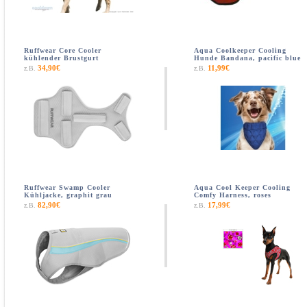
Ruffwear Core Cooler
Aqua Coolkeeper Cooling
kühlender Brustgurt
Hunde Bandana, pacific blue
34,90€
11,99€
z.B.
z.B.
Ruffwear Swamp Cooler
Aqua Cool Keeper Cooling
Kühljacke, graphit grau
Comfy Harness, roses
82,90€
17,99€
z.B.
z.B.