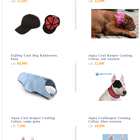
15,41€
12,99€
z.B.
z.B.
EQDog Cool Dog Kühlweste,
Aqua Cool Keeper Cooling
blau
Collar, red western
69,99€
12,99€
z.B.
z.B.
Aqua Cool Keeper Cooling
Aqua Coolkeeper Cooling
Collar, camo grün
Collar, blue western
7,49€
18,99€
z.B.
z.B.