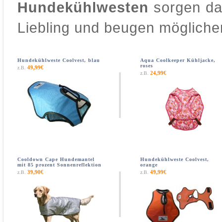
Hundekühlwesten
sorgen da
Liebling und beugen mögliche
Hundekühlweste Coolvest, blau
Aqua Coolkeeper Kühljacke,
roses
49,99€
z.B.
24,99€
z.B.
Cooldown Cape Hundemantel
Hundekühlweste Coolvest,
mit 85 prozent Sonnenreflektion
orange
39,90€
49,99€
z.B.
z.B.