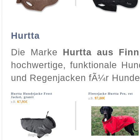
Hurtta
Die Marke
Hurtta aus Finn
hochwertige, funktionale Hun
und Regenjacken fÃ¼r Hunde,
Hurtta Hundejacke Frost
Fleecejacke Hurtta Pro, rot
Jacket, granit
97,00€
z.B.
67,95€
z.B.