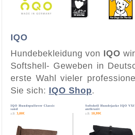
IQO
Hundebekleidung von
IQO
wir
Softshell- Geweben in Deutsc
erste Wahl vieler professione
Sie sich:
IQO Shop
.
IQO Hundepullover Classic
Softshell Hundejacke IQO VXf
sand
anthrazit
3,00€
10,99€
z.B.
z.B.