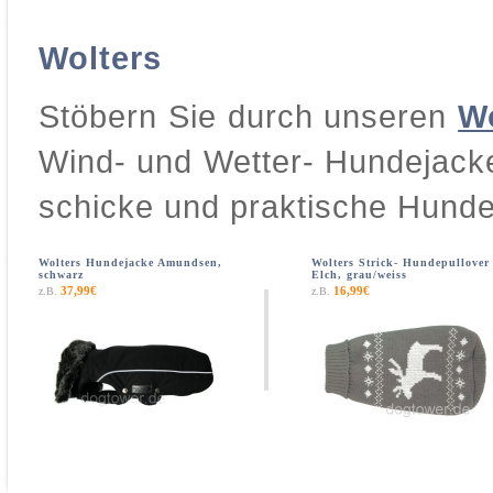
Wolters
Stöbern Sie durch unseren
W
Wind- und Wetter- Hundejack
schicke und praktische Hunde
Wolters Hundejacke Amundsen,
Wolters Strick- Hundepullover
schwarz
Elch, grau/weiss
37,99€
16,99€
z.B.
z.B.