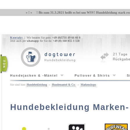
» ! » ! Bis zum 31.3.2021 heißt es bei uns WSV! Hundekleidung stark red
Kontakt
| Wir beraten Sie gern:
+49 (0)5731 49 66 66 0
Jetzt auch per
whatsapp
für Sie da:
+49 (0) 160 855 3 558
Hundejacken & -Mäntel
Pullover & Shirts
S
Sie sind hier:
Hundebekleidung
»
Hundemantel & Co.
»
Markenshops
Hundebekleidung Marken-