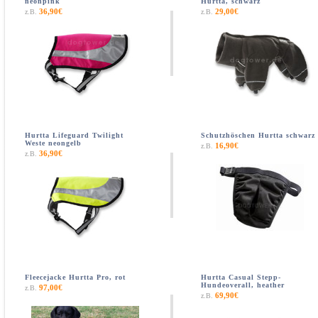
neonpink
Hurtta, schwarz
36,90€
29,00€
z.B.
z.B.
Hurtta Lifeguard Twilight
Schutzhöschen Hurtta schwarz
Weste neongelb
16,90€
z.B.
36,90€
z.B.
Fleecejacke Hurtta Pro, rot
Hurtta Casual Stepp-
Hundeoverall, heather
97,00€
z.B.
69,90€
z.B.