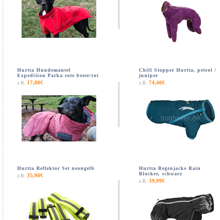
Hurtta Hundemantel
Chill Stopper Hurtta, petrol /
Expedition Parka rote beete/rot
juniper
17,00€
74,40€
z.B.
z.B.
Hurtta Reflektor Set neongelb
Hurtta Regenjacke Rain
Blocker, schwarz
35,90€
z.B.
39,99€
z.B.