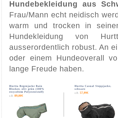
Hundebekleidung aus Sch
Frau/Mann echt neidisch wer
warm und trocken in seine
Hundekleidung von Hur
ausserordentlich robust. An 
oder einem Hundeoverall vo
lange Freude haben.
Hurtta Regenjacke Rain
Hurtta Casual Steppjacke,
Blocker, oliv grün (100%
schwarz
recyceltem Polyesterstoff)
57,99€
z.B.
89,00€
z.B.