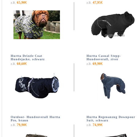
65,90€
47,95€
z.B.
z.B.
Hurtta Drizzle Coat
Hurtta Casual Stepp-
Hundejacke, schwarz
Hundeoverall, river
60,60€
69,90€
z.B.
z.B.
Outdoor- Hundeoverall Hurtta
Hurtta Regenanzug Downpour
Pro, braun
Suit, schwarz
79,90€
74,99€
z.B.
z.B.