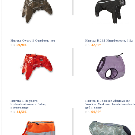
Hurtta Overall Outdoor, rot
Hurtta Kühl-Hundeweste, lila
59,90€
32,99€
z.B.
z.B.
Hurtta Lifeguard
Hurtta Hundeschwimmweste
Sicherheitsweste Polar,
Worker Vest mit Insektenschutz
neonorange
grün camo
44,50€
64,99€
z.B.
z.B.