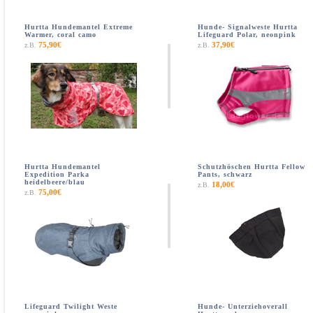
Hurtta Hundemantel Extreme
Hunde- Signalweste Hurtta
Warmer, coral camo
Lifeguard Polar, neonpink
75,90€
37,90€
z.B.
z.B.
Hurtta Hundemantel
Schutzhöschen Hurtta Fellow
Expedition Parka
Pants, schwarz
heidelbeere/blau
18,00€
z.B.
75,00€
z.B.
Lifeguard Twilight Weste
Hunde- Unterziehoverall