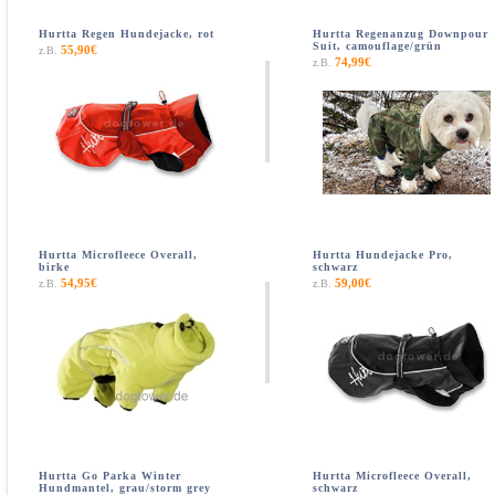
Hurtta Regen Hundejacke, rot
Hurtta Regenanzug Downpour
Suit, camouflage/grün
55,90€
z.B.
74,99€
z.B.
Hurtta Microfleece Overall,
Hurtta Hundejacke Pro,
birke
schwarz
54,95€
59,00€
z.B.
z.B.
Hurtta Go Parka Winter
Hurtta Microfleece Overall,
Hundmantel, grau/storm grey
schwarz