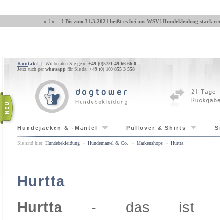
» ! » ! Bis zum 31.3.2021 heißt es bei uns WSV! Hundekleidung stark red
Kontakt
| Wir beraten Sie gern:
+49 (0)5731 49 66 66 0
Jetzt auch per
whatsapp
für Sie da:
+49 (0) 160 855 3 558
Hundejacken & -Mäntel
Pullover & Shirts
S
Sie sind hier:
Hundebekleidung
»
Hundemantel & Co.
»
Markenshops
»
Hurtta
Hurtta
Hurtta
- das is