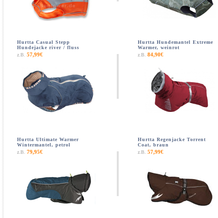
Hurtta Casual Stepp
Hurtta Hundemantel Extreme
Hundejacke river / fluss
Warmer, weinrot
57,99€
84,90€
z.B.
z.B.
Hurtta Ultimate Warmer
Hurtta Regenjacke Torrent
Wintermantel, petrol
Coat, braun
79,95€
57,99€
z.B.
z.B.